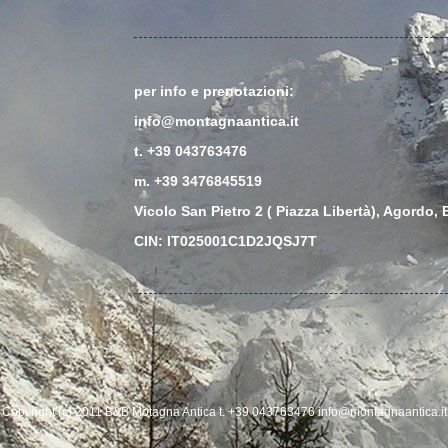
per info e prenotazioni:
info@montagnaantica.it
t. +39 043763476
m. +39 3476845519
Vicolo San Pietro 2 ( Piazza Libertà), Agordo, B
CIN: IT025001C1D2JQSJ7T
Copyright (c) 2011 B&B Motagna Antica t. +39 043763476 info@montagnaantica.it