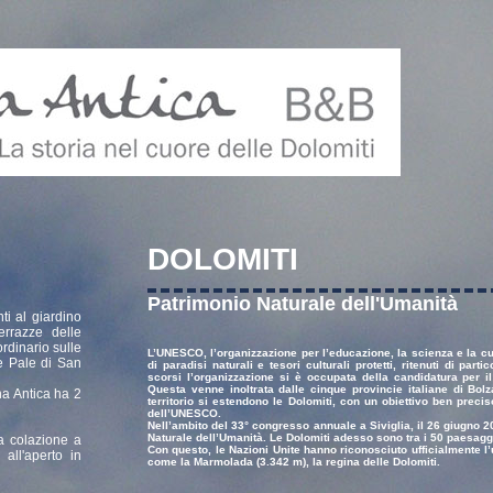
DOLOMITI
Patrimonio Naturale dell'Umanità
ti al giardino
errazze delle
rdinario sulle
L’UNESCO, l’organizzazione per l’educazione, la scienza e la cu
e Pale di San
di paradisi naturali e tesori culturali protetti, ritenuti di part
scorsi l’organizzazione si è occupata della candidatura per il
Questa venne inoltrata dalle cinque provincie italiane di Bol
na Antica ha 2
territorio si estendono le Dolomiti, con un obiettivo ben preci
dell’UNESCO.
Nell’ambito del 33° congresso annuale a Siviglia, il 26 giugno 
Naturale dell’Umanità. Le Dolomiti adesso sono tra i 50 paesaggi 
ca colazione a
Con questo, le Nazioni Unite hanno riconosciuto ufficialmente l’
all'aperto in
come la Marmolada (3.342 m), la regina delle Dolomiti.